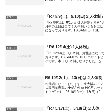
を告知させて頂いております。『体制の
告知』7/5(土) →2人体制7/6(日) →2人体制
２人体制の日は比...
『R7 8/9(土)、8/10(日)２人体制』
お知らせ
『R7 8/9(土)、8/10(日)２人体制』※R7 8
月中の土日は全て２人体制いつもお世話
になっております。HASAMI to HIGE ハ
サミトヒゲです。２人体制の日を告知さ
せて頂いております。『体制の告知』
8/9(土) →2人体制8/...
「R6 12/14(土) 1人体制」
お知らせ
「R6 12/14(土) 1人体制」お世話になって
おります。HASAMI to HIGE ハサミトヒ
ゲです。本日1人体制となりました。なの
で、待ち時間が長くなる場合がございま
す。お客様にはご迷惑をお掛けしますが
何卒宜しくお願い致します。
R6 10/12(土)、13(日)は２人体制
お知らせ
お世話になっております。東大阪のメン
ズ専門美容室のHASAMI to HIGE“ハサミ
トヒゲ”です。R6 10/12(土)、13(日)は2人
体制となりましたので、よろしくお願い
致します。また変更の際はLINEにて通知
させて頂きますので、何卒...
『R7 5/17(土)、5/18(日)２人体
お知らせ