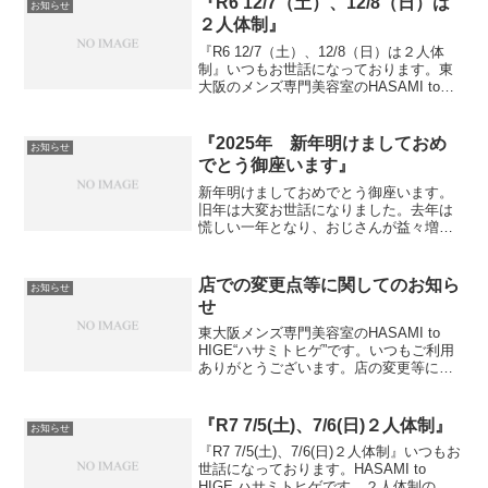
『R6 12/7（土）、12/8（日）は
お知らせ
２人体制』
『R6 12/7（土）、12/8（日）は２人体
制』いつもお世話になっております。東
大阪のメンズ専門美容室のHASAMI to
HIGEハサミトヒゲです。令和6年12月7日
（土）←２人体制12月8日（日）←２人体
制となります。何卒宜しくお願い...
『2025年 新年明けましておめ
お知らせ
でとう御座います』
新年明けましておめでとう御座います。
旧年は大変お世話になりました。去年は
慌しい一年となり、おじさんが益々増し
た気がしております笑体調管理気をつけ
ながら、頑張らさせて頂きます。今後と
も何卒宜しくお願い致します。本年は皆
店での変更点等に関してのお知ら
お知らせ
様にとって素晴らしい一年...
せ
東大阪メンズ専門美容室のHASAMI to
HIGE“ハサミトヒゲ”です。いつもご利用
ありがとうございます。店の変更等に関
してのお知らせになります。 ・今現在、
令和6年10月5日(土)AM9：00〜がオープ
ン予定日となります。・店名が旧CU...
『R7 7/5(土)、7/6(日)２人体制』
お知らせ
『R7 7/5(土)、7/6(日)２人体制』いつもお
世話になっております。HASAMI to
HIGE ハサミトヒゲです。２人体制の日