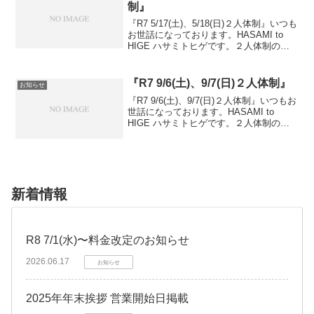
制』
『R7 5/17(土)、5/18(日)２人体制』いつも
お世話になっております。HASAMI to
HIGE ハサミトヒゲです。２人体制の日
を告知させて頂いております。『体制の
告知』5/17(土) →2人体制5/18(日) →2人
体制２人体制...
『R7 9/6(土)、9/7(日)２人体制』
お知らせ
『R7 9/6(土)、9/7(日)２人体制』いつもお
世話になっております。HASAMI to
HIGE ハサミトヒゲです。２人体制の日
を告知させて頂いております。『体制の
告知』9/6(土) →2人体制9/7(日) →2人体制
２人体制の日は比...
新着情報
R8 7/1(水)〜料金改定のお知らせ
2026.06.17
お知らせ
2025年年末挨拶 営業開始日掲載