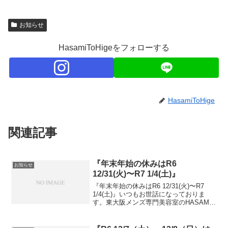
お知らせ
HasamiToHigeをフォローする
HasamiToHige
関連記事
『年末年始の休みはR6
お知らせ
12/31(火)〜R7 1/4(土)』
『年末年始の休みはR6 12/31(火)〜R7
1/4(土)』いつもお世話になっておりま
す。東大阪メンズ専門美容室のHASAMI
to HIGEハサミトヒゲです。年末年始のお
正月休みはR6 12/31(火)〜 R7 1/4(土)とな
ります。...