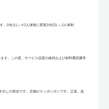
です。2/8(土)←※2人体制に変更2/9(日) ←2人体制
うございます。この度、サービス品質の維持および材料費高騰等
では剥き出しの状況です。店舗がスッポンポンです。正直、改