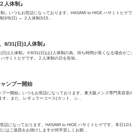
(日)２人体制』
日)２人体制』いつもお世話になっております。HASAMI to HIGE ハサ
/9(日) → ２人体制3/15...
制、8/31(日)1人体制』
制、8/31(日)1人体制』※8/31(日)は1人体制の為、待ち時間が長くな
IGE ハサミトヒゲです。２人体制の日を告知...
ートシャンプー開始
トシャンプー開始』いつもお世話になっております。東大阪メンズ専門美容室のHA
します。また、レギュラーコース(カット、シ...
体制」お世話になっております。HASAMI to HIGE ハサミトヒゲです。本
にはご迷惑をお掛けしますが何卒宜しくお願...