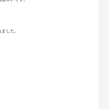
れました。