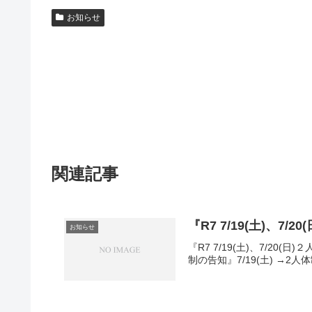
お知らせ
関連記事
『R7 7/19(土)、7/2
お知らせ
『R7 7/19(土)、7/2
制の告知』7/19(土) →2人体