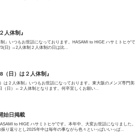
(日)２人体制』
日)２人体制』いつもお世話になっております。HASAMI to HIGE ハ
/3(日) →2人体制２人体制の日は比...
12/8（日）は２人体制』
8（日）は２人体制』いつもお世話になっております。東大阪のメンズ専門美容室の
日（日）←２人体制となります。何卒宜しくお願い...
業開始日掲載
ASAMI to HIGE ハサミトヒゲです。本年中、大変お世話になりま
振り返りとし2025年中は毎年の事ながら色々といっぱいいっぱ...