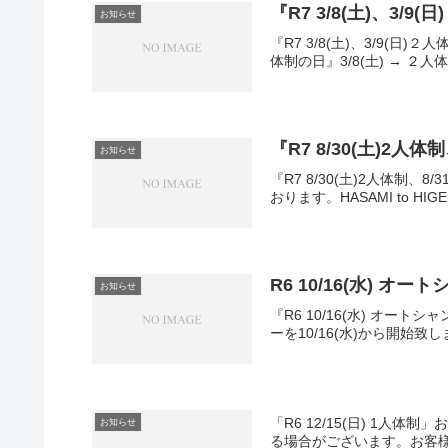
『R7 3/8(土)、3/9
お知らせ
『R7 3/8(土)、3/9(
体制の日』3/8(土) → ２人体制3
『R7 8/30(土)2人体
お知らせ
『R7 8/30(土)2人体
おります。HASAMI to H
R6 10/16(水) オ
お知らせ
『R6 10/16(水) オー
ーを10/16(水)から開始致
「R6 12/15(日) 1人
お知らせ
る場合がございます。お客様