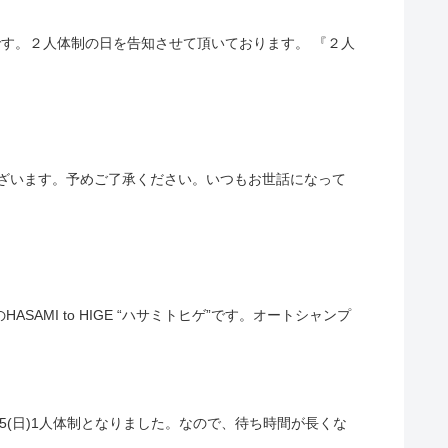
ミトヒゲです。２人体制の日を告知させて頂いております。 『２人
る場合がございます。予めご了承ください。いつもお世話になって
SAMI to HIGE “ハサミトヒゲ”です。オートシャンプ
日12/15(日)1人体制となりました。なので、待ち時間が長くな