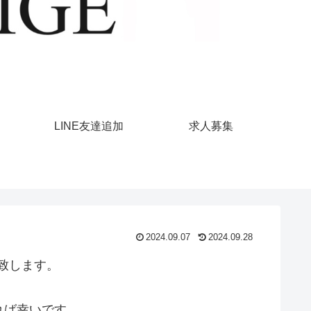
LINE友達追加
求人募集
2024.09.07
2024.09.28
定と致します。
れば幸いです。