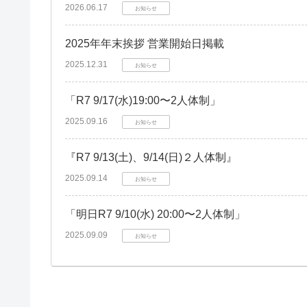
2026.06.17
お知らせ
2025年年末挨拶 営業開始日掲載
2025.12.31
お知らせ
「R7 9/17(水)19:00〜2人体制」
2025.09.16
お知らせ
『R7 9/13(土)、9/14(日)２人体制』
2025.09.14
お知らせ
「明日R7 9/10(水) 20:00〜2人体制」
2025.09.09
お知らせ