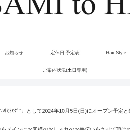
お知らせ
定休日 予定表
Hair Style
ご案内状況(土日専用)
”ﾊｻﾐﾄﾋｹﾞ”』として2024年10月5日(日)にオープン予
考をメインにお客様のおしゃれのお手伝いをさせて頂け