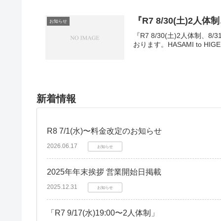
『R7 8/30(土)2人体
お知らせ
『R7 8/30(土)2人体
おります。HASAMI to H
新着情報
R8 7/1(水)〜料金改定のお知らせ
2026.06.17
お知らせ
2025年年末挨拶 営業開始日掲載
2025.12.31
お知らせ
「R7 9/17(水)19:00〜2人体制」