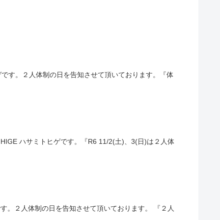
ハサミトヒゲです。２人体制の日を告知させて頂いております。『体
IGE ハサミトヒゲです。『R6 11/2(土)、3(日)は２人体
ミトヒゲです。２人体制の日を告知させて頂いております。 『２人