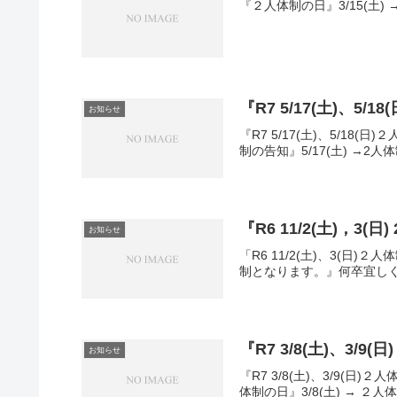
『２人体制の日』3/15(土) → 
『R7 5/17(土)、5/1
お知らせ
『R7 5/17(土)、5/1
制の告知』5/17(土) →2人体
『R6 11/2(土)，3(日
お知らせ
「R6 11/2(土)、3(日)
制となります。』何卒宜し
『R7 3/8(土)、3/9
お知らせ
『R7 3/8(土)、3/9(
体制の日』3/8(土) → ２人体制3