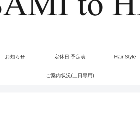
お知らせ
定休日 予定表
Hair Style
ご案内状況(土日専用)
』