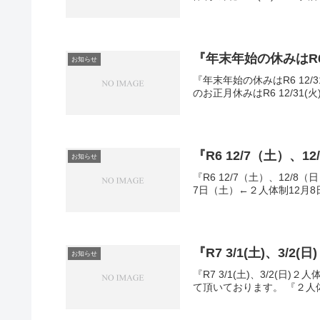
『年末年始の休みはR6 12
お知らせ
『年末年始の休みはR6 12/
のお正月休みはR6 12/31(火)
『R6 12/7（土）、
お知らせ
『R6 12/7（土）、12/
7日（土）←２人体制12月8
『R7 3/1(土)、3/2
お知らせ
『R7 3/1(土)、3/2(
て頂いております。 『２人体制の