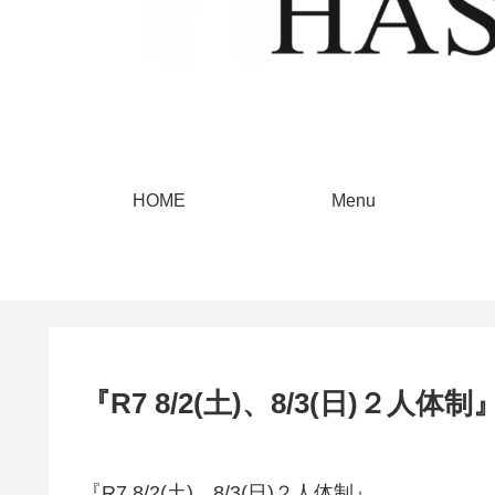
HOME
Menu
『R7 8/2(土)、8/3(日)２人体制
『R7 8/2(土)、8/3(日)２人体制』