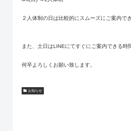
２人体制の日は比較的にスムーズにご案内で
また、土日はLINEにてすぐにご案内できる
何卒よろしくお願い致します。
お知らせ