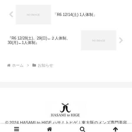
「R6 12/14(土) 1人体制」
『R6 12/28(土)、29(日)←２人体制、
30(月)←1人体制』
ホーム
お知らせ
© 2024 HASAMI to HIGE ハサミトヒゲ｜東大阪のメンズ専門美容
室 夜型営業22:00まで.